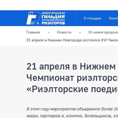
О гильдии
Комп
Главная
Новости
От нижегородско
21 апреля в Нижнем Новгороде состоялся XVI Чемп
21 апреля в Нижнем 
Чемпионат риэлторс
«Риэлторские поед
21 апреля в Нижнем Нов
В этом году мероприятие объединило более 10
жюри, партнеров и, конечно, болельщиков, ко