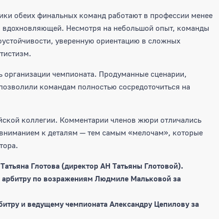
ники обеих финальных команд работают в профессии менее
 и вдохновляющей. Несмотря на небольшой опыт, команды
оустойчивости, уверенную ориентацию в сложных
тистизм.
ь организации чемпионата. Продуманные сценарии,
позволили командам полностью сосредоточиться на
ейской коллегии. Комментарии членов жюри отличались
 вниманием к деталям — тем самым «мелочам», которые
тора.
Татьяна Глотова (директор АН Татьяны Глотовой).
и арбитру по возражениям Людмиле Мальковой за
битру и ведущему чемпионата Александру Цепилову за