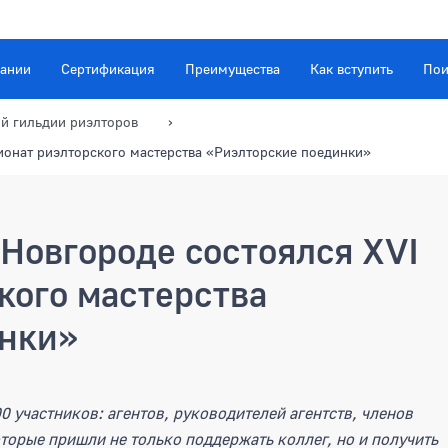
ании
Сертификация
Преимущества
Как вступить
Пои
й гильдии риэлторов
ионат риэлторского мастерства «Риэлторские поединки»
Новгороде состоялся XVI
кого мастерства
инки»
городе состоялся XVI Чемпиона
0 участников: агентов, руководителей агентств, членов
торые пришли не только поддержать коллег, но и получить