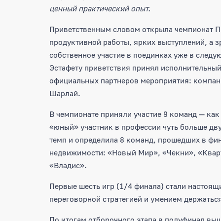
ценный практический опыт.
Приветственным словом открыла чемпионат П
продуктивной работы, ярких выступлений, а 
собственное участие в поединках уже в следу
Эстафету приветствия принял исполнительны
официальных партнеров мероприятия: компан
Шарлай.
В чемпионате приняли участие 9 команд — как
«юный» участник в профессии чуть больше дву
темп и определила 8 команд, прошедших в фин
недвижимости: «Новый Мир», «Чекни», «Квар
«Владис».
Первые шесть игр (1/4 финала) стали настоящ
переговорной стратегией и умением держатьс
По итогам отборочного этапа в полуфинал вы