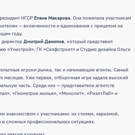
резидент НГСР
Елена Макарова
. Она пожелала участникам
зрителям — включенности и вдохновения с прицелом на
ющем году.
й директор
Дмитрий Данилов
, который представил
ию «Унистрой», ГК «Селфстроит» и Студию дизайна Ольги
 опытные игроки рынка, так и начинающие агенты. Самый
х месяцев. Уже первая, отборочная игра задала высокий
альную часть. Среди них — представители агентств
тал», «Геометрия жилья», «Монолит», «РиэлтЛаб» и
им знакомством с участниками: их стилем, харизмой,
я в сложных профессиональных ситуациях.
шли четыре команды: